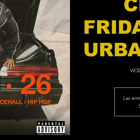
C
FRID
URBA
VIC
Las ent