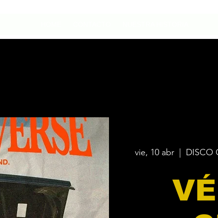
HOME
CONTACTO
NUESTRA HISTORIA
vie, 10 abr
  |  
DISCO 
VÉ