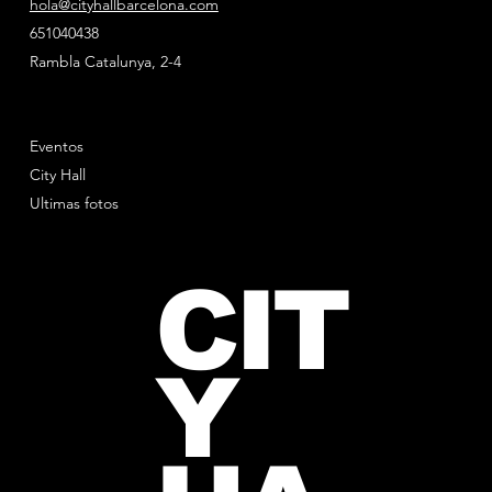
hola@cityhallbarcelona.com
651040438
Rambla Catalunya, 2-4
Eventos
City Hall
Ultimas fotos
CIT
Y