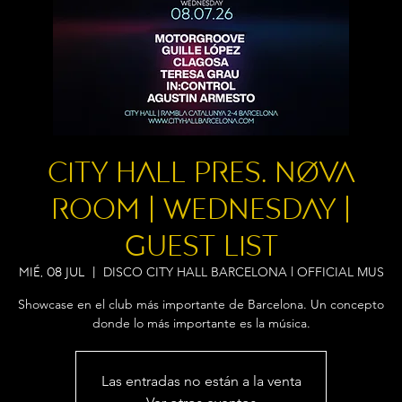
City Hall pres. NØVA
ROOM | Wednesday |
Guest List
DISCO CITY HALL BARCELONA l OFFICIAL MUS
mié, 08 jul
  |  
Showcase en el club más importante de Barcelona. Un concepto
donde lo más importante es la música.
Las entradas no están a la venta