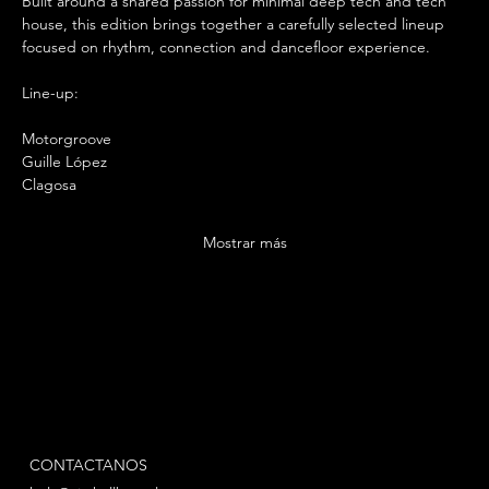
Built around a shared passion for minimal deep tech and tech 
house, this edition brings together a carefully selected lineup 
focused on rhythm, connection and dancefloor experience.
Line-up:
Motorgroove
Guille López
Clagosa
Mostrar más
CONTACTANOS