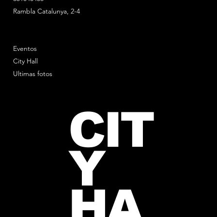
Rambla Catalunya, 2-4
Eventos
City Hall
Ultimas fotos
CIT
Y
HA