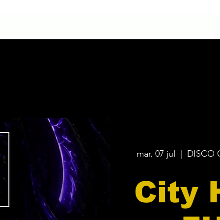
HOME
CONTACTO
NUESTRA HISTORIA
mar, 07 jul
  |  
DISCO 
City 