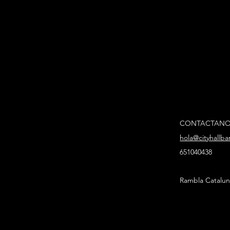
CONTACTAN
hola@cityhallb
651040438
Rambla Catalun