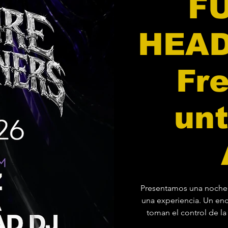
F
HEAD
Fr
unt
Presentamos una noche 
una experiencia. Un en
toman el control de la