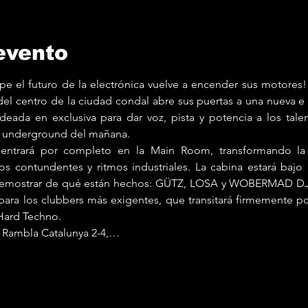
evento
pe el futuro de la electrónica vuelve a encender sus motores!
a del centro de la ciudad condal abre sus puertas a una nueva 
ada en exclusiva para dar voz, pista y potencia a los tale
na underground del mañana.
entrará por completo en la Main Room, transformando la 
s contundentes y ritmos industriales. La cabina estará bajo l
 demostrar de qué están hechos: GÜTZ, LOSA y WOBERMAD DJ. 
ara los clubbers más exigentes, que transitará firmemente por
 Hard Techno.
 Rambla Catalunya 2-4,…