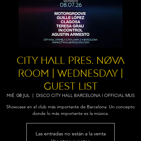
City Hall pres. NØVA
ROOM | Wednesday |
Guest List
DISCO CITY HALL BARCELONA l OFFICIAL MUS
mié, 08 jul
  |  
Showcase en el club más importante de Barcelona. Un concepto
donde lo más importante es la música.
Las entradas no están a la venta