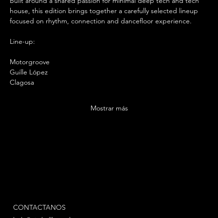
Built around a shared passion for minimal deep tech and tech 
house, this edition brings together a carefully selected lineup 
focused on rhythm, connection and dancefloor experience.
Line-up:
Motorgroove
Guille López
Clagosa
Mostrar más
CONTACTANOS