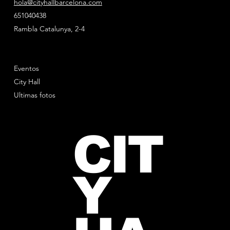
hola@cityhallbarcelona.com
651040438
Rambla Catalunya, 2-4
Eventos
City Hall
Ultimas fotos
CIT
Y