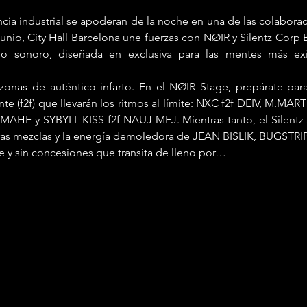
cia industrial se apoderan de la noche en una de las colaborac
unio, City Hall Barcelona une fuerzas con NØIR y Silentz Corp 
o sonoro, diseñada en exclusiva para las mentes más exi
 zonas de auténtico infarto. En el NØIR Stage, prepárate par
ente (f2f) que llevarán los ritmos al límite: NXC f2f DEIV, M.MA
MAHE y SYBYLL KISS f2f NAUJ MEJ. Mientras tanto, el Silentz 
uras mezclas y la energía demoledora de JEAN BISLIK, BUGSTR
e y sin concesiones que transita de lleno por…