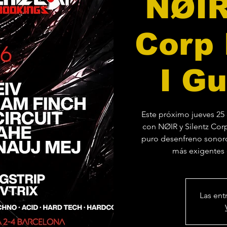
NØIR
Corp
I Gu
Este próximo jueves 25 
con NØIR y Silentz Cor
puro desenfreno sonoro
Las ent