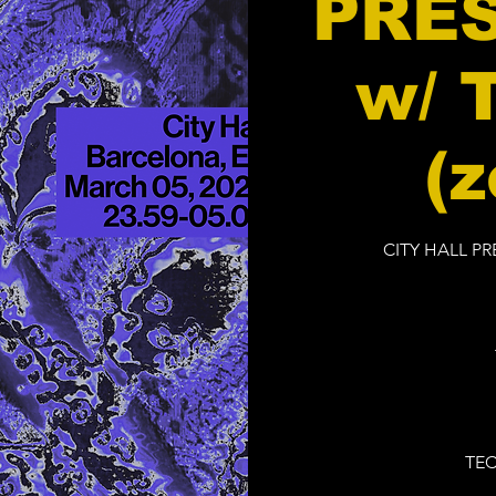
PRES
w/ 
(z
CITY HALL PRE
TE