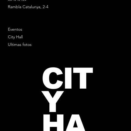
Rambla Catalunya, 2-4
Eventos
City Hall
Ultimas fotos
CIT
Y
HA