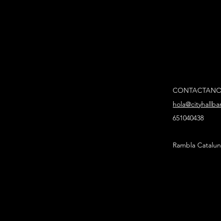
CONTACTAN
hola@cityhallb
651040438
Rambla Catalun