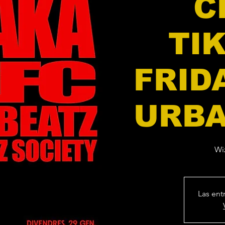
C
TI
FRID
URBA
Wi
Las ent