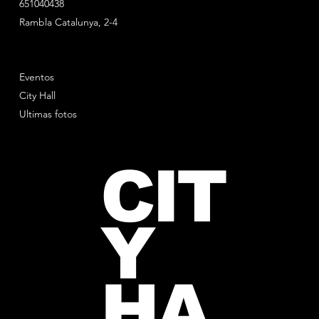
651040438
Rambla Catalunya, 2-4
Eventos
City Hall
Ultimas fotos
CIT
Y
HA