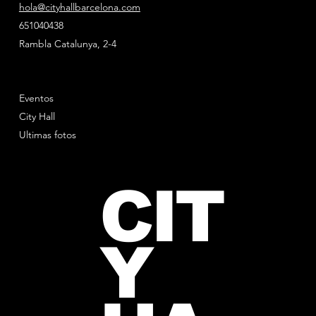
hola@cityhallbarcelona.com
651040438
Rambla Catalunya, 2-4
Eventos
City Hall
Ultimas fotos
CIT
Y