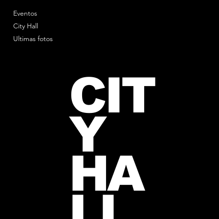
Eventos
City Hall
Ultimas fotos
CIT
Y
HA
LL