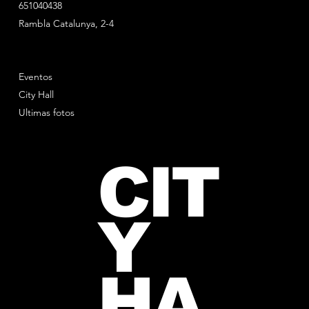
651040438
Rambla Catalunya, 2-4
Eventos
City Hall
Ultimas fotos
CIT
Y
HA