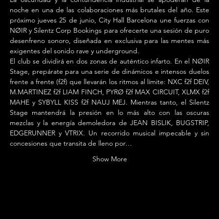
noche en una de las colaboraciones más brutales del año. Este 
próximo jueves 25 de junio, City Hall Barcelona une fuerzas con 
NØIR y Silentz Corp Bookings para ofrecerte una sesión de puro 
desenfreno sonoro, diseñada en exclusiva para las mentes más 
exigentes del sonido rave y underground.
El club se dividirá en dos zonas de auténtico infarto. En el NØIR 
Stage, prepárate para una serie de dinámicos e intensos duelos 
frente a frente (f2f) que llevarán los ritmos al límite: NXC f2f DEIV, 
M.MARTINEZ f2f LIAM FINCH, PYRØ f2f MAX CIRCUIT, XLMX f2f 
MAHE y SYBYLL KISS f2f NAUJ MEJ. Mientras tanto, el Silentz 
Stage mantendrá la presión en lo más alto con las oscuras 
mezclas y la energía demoledora de JEAN BISLIK, BUGSTRIP, 
EDGERUNNER y VTRIX. Un recorrido musical impecable y sin 
concesiones que transita de lleno por…
Show More