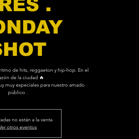
RES .
ONDAY
SHOT
ritmo de hits, reggaeton y hip-hop. En el
azón de la ciudad 🔥
 muy especiales para nuestro amado
público .
radas no están a la venta
Ver otros eventos