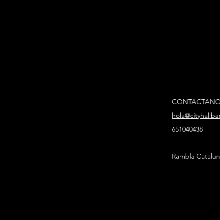
CONTACTAN
hola@cityhallb
651040438
Rambla Catalun