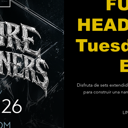
F
HEAD
Tuesd
Disfruta de sets extendi
para construir una nar
LI