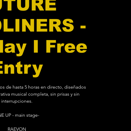
UTURE
LINERS -
ay I Free
Entry
dos de hasta 5 horas en directo, diseñados
rativa musical completa, sin prisas y sin
interrupciones.
NE UP - main stage-
RAEVON