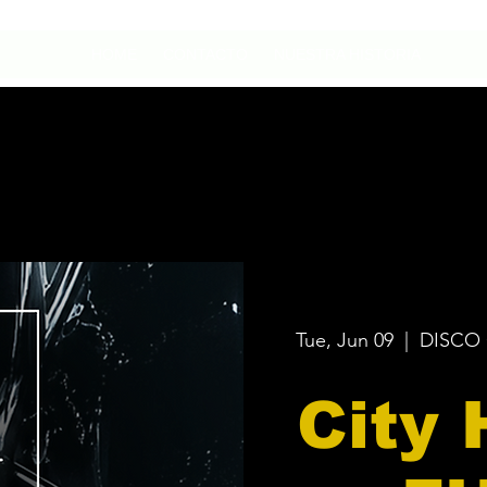
HOME
CONTACTO
NUESTRA HISTORIA
Tue, Jun 09
  |  
DISCO 
City 